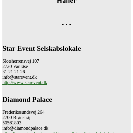
Haller
…
Star Event Selskabslokale
Slotsherrensvej 107
2720 Vanløse
31 21 21 26
info@starevent.dk
http://www.starevent.dk
Diamond Palace
Frederikssundsvej 264
2700 Brønshøj
50561803
info@diamondpalace.dk