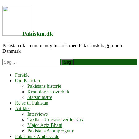
Videre
til
indhold
Pakistan.dk
Pakistan.dk – community for folk med Pakistansk baggrund i
Danmark
Søg
efter
Forside
Om Pakistan
Pakistans historie
Kronologisk overblik
Statsministre
Rejse til Pakistan
Artikler
Interviews
Taxila – Unescos verdensarv
Major Aziz Bhatti
Pakistans Atomprogram
Pakistansk Ambassade