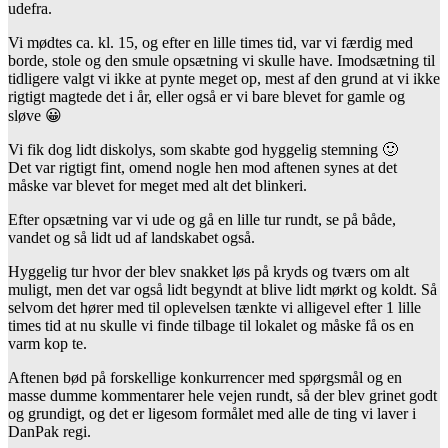
udefra.
Vi mødtes ca. kl. 15, og efter en lille times tid, var vi færdig med
borde, stole og den smule opsætning vi skulle have. Imodsætning til
tidligere valgt vi ikke at pynte meget op, mest af den grund at vi ikke
rigtigt magtede det i år, eller også er vi bare blevet for gamle og
sløve 😀
Vi fik dog lidt diskolys, som skabte god hyggelig stemning 🙂
Det var rigtigt fint, omend nogle hen mod aftenen synes at det
måske var blevet for meget med alt det blinkeri.
Efter opsætning var vi ude og gå en lille tur rundt, se på både,
vandet og så lidt ud af landskabet også.
Hyggelig tur hvor der blev snakket løs på kryds og tværs om alt
muligt, men det var også lidt begyndt at blive lidt mørkt og koldt. Så
selvom det hører med til oplevelsen tænkte vi alligevel efter 1 lille
times tid at nu skulle vi finde tilbage til lokalet og måske få os en
varm kop te.
Aftenen bød på forskellige konkurrencer med spørgsmål og en
masse dumme kommentarer hele vejen rundt, så der blev grinet godt
og grundigt, og det er ligesom formålet med alle de ting vi laver i
DanPak regi.