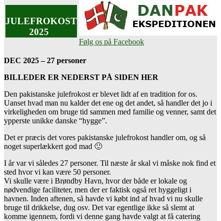
JULEFROKOST
2025
Følg os på Facebook
DEC 2025 – 27 personer
BILLEDER ER NEDERST PÅ SIDEN HER
Den pakistanske julefrokost er blevet lidt af en tradition for os.
Uanset hvad man nu kalder det ene og det andet, så handler det jo i
virkeligheden om bruge tid sammen med familie og venner, samt det
ypperste unikke danske “hygge”.
Det er præcis det vores pakistanske julefrokost handler om, og så
noget superlækkert god mad 🙂
I år var vi således 27 personer. Til næste år skal vi måske nok find et
sted hvor vi kan være 50 personer.
Vi skulle være i Brøndby Havn, hvor der både er lokale og
nødvendige faciliteter, men der er faktisk også ret hyggeligt i
havnen. Inden aftenen, så havde vi købt ind af hvad vi nu skulle
bruge til drikkelse, dug osv. Det var egentlige ikke så slemt at
komme igennem, fordi vi denne gang havde valgt at få catering