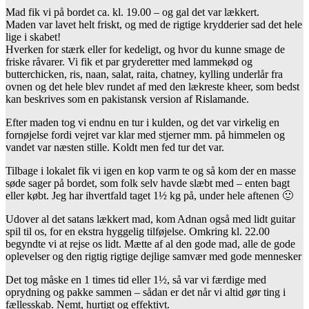
Mad fik vi på bordet ca. kl. 19.00 – og gal det var lækkert.
Maden var lavet helt friskt, og med de rigtige krydderier sad det hele
lige i skabet!
Hverken for stærk eller for kedeligt, og hvor du kunne smage de
friske råvarer. Vi fik et par gryderetter med lammekød og
butterchicken, ris, naan, salat, raita, chatney, kylling underlår fra
ovnen og det hele blev rundet af med den lækreste kheer, som bedst
kan beskrives som en pakistansk version af Rislamande.
Efter maden tog vi endnu en tur i kulden, og det var virkelig en
fornøjelse fordi vejret var klar med stjerner mm. på himmelen og
vandet var næsten stille. Koldt men fed tur det var.
Tilbage i lokalet fik vi igen en kop varm te og så kom der en masse
søde sager på bordet, som folk selv havde slæbt med – enten bagt
eller købt. Jeg har ihvertfald taget 1½ kg på, under hele aftenen 🙂
Udover al det satans lækkert mad, kom Adnan også med lidt guitar
spil til os, for en ekstra hyggelig tilføjelse. Omkring kl. 22.00
begyndte vi at rejse os lidt. Mætte af al den gode mad, alle de gode
oplevelser og den rigtig rigtige dejlige samvær med gode mennesker
Det tog måske en 1 times tid eller 1½, så var vi færdige med
oprydning og pakke sammen – sådan er det når vi altid gør ting i
fællesskab. Nemt, hurtigt og effektivt.