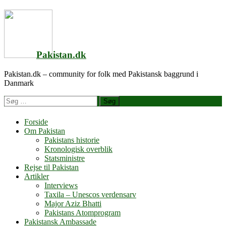
Videre
til
indhold
Pakistan.dk
Pakistan.dk – community for folk med Pakistansk baggrund i
Danmark
Søg
efter
Forside
Om Pakistan
Pakistans historie
Kronologisk overblik
Statsministre
Rejse til Pakistan
Artikler
Interviews
Taxila – Unescos verdensarv
Major Aziz Bhatti
Pakistans Atomprogram
Pakistansk Ambassade