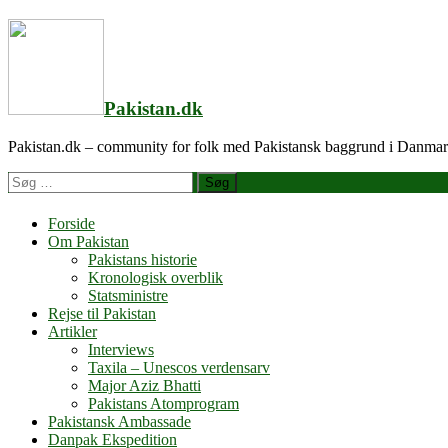
Videre
til
indhold
Pakistan.dk
Pakistan.dk – community for folk med Pakistansk baggrund i Danma
Søg
efter
Forside
Om Pakistan
Pakistans historie
Kronologisk overblik
Statsministre
Rejse til Pakistan
Artikler
Interviews
Taxila – Unescos verdensarv
Major Aziz Bhatti
Pakistans Atomprogram
Pakistansk Ambassade
Danpak Ekspedition