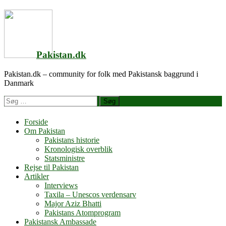
Videre
til
indhold
Pakistan.dk
Pakistan.dk – community for folk med Pakistansk baggrund i
Danmark
Søg
efter
Forside
Om Pakistan
Pakistans historie
Kronologisk overblik
Statsministre
Rejse til Pakistan
Artikler
Interviews
Taxila – Unescos verdensarv
Major Aziz Bhatti
Pakistans Atomprogram
Pakistansk Ambassade