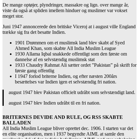
De mange optøjer, plyndringer, massakre og lign. over mange år,
viste da også at spliden imellem hinduer og muslimer var vokset
meget stor.
Juni 1947 annoncerede den britiske Viceroj at i august ville England
trække sig fra det besatte Indien.
1901 Drømmen om et muslimsk land blev skabt af Syed
Ahmed Khan, som skabte All India Muslim League
1930 Allama Iqbal snakkede offentligt som den første om
dannelse af en selvstændig muslimsk stat
1933 Chaudry Rahmat Ali sætter ordet ”Pakistan” på skrift for
første gang offentlig
I 1947 forlod briterne Indien, og efter næsten 200års
besættelses var Indien igen et selvstændig fri nation.
august 1947 blev Pakistan officielt udråbt som selvstændigt land.
august 1947 blev Indien udråbt til en fri nation.
BRITERNES DEVIDE AND RULE, OG RSS SKABTE
BALLADEN
All India Muslim League bliver oprettet dec. 1906. I starten var det
en elite organisation, men i 1937 begyndte AIML at samle den