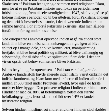
Skabelsen af Pakistan hænger nøje sammen med religionen Islam,
men for at se på Pakistans historie med fokus på perioden som
britisk koloni og frem til selvstændigheden i 1947, skal vi også se på
Indiens historie i perioden op til besættelsen, fordi Pakistans, Indiens
og den britisk besættelses historie, i det daværende Indien er den
samme historie. For at forstå Pakistans eksistens, skal man således
forstå tiden før og under besættelsen.
Ved europæernes ankomst oplevede Indien at gå fra et delt stort
land, til at blive en anelse sammenhængende rige, igen at blive
splittet op i mange dele, at blive kontrolleret, manipuleret og
bestjålet, at blive besat politisk og militært, at blive uafhængig og
selvstændig, for til sidst af blive splittet op i flere dele. I det her
virvar opstår det behov som senere bliver Pakistan.
Islams betydning for oprettelsen af Pakistan var altafgørende.
Arabiske handelsfolk havde allerede inden islam, været omkring det
indiske kontinent, og Islam kom med araberne til Indien allerede i
midten af 600 tallet under Profetens levetid, hvor også de første
moskeer blev bygget. Den primære religion i Indien var hinduisme.
Hinduer er med ca. 80% af befolkningen fortsat den største
befolkningsgruppe, hvor islam med lidt over 14% er landets
næststørste religion.
Selvom hinduer, muslimer og andre religioner i Indien stod skulder