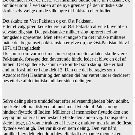
områder som lå ved siden af de nye grænser på den indiske side
skulle selv vælge om de ville høre til Pakistan eller Indien.
Det skabte en Vest Pakistan og en Øst Pakistan.
Efter et valg prædikede lederen af Øst-Pakistan at ville blive til en
selvstændig stat. Det pakistanske militær slog oprøret ned og
fængslede oprørerne. Men efter et angreb fra det indiske militære
måtte det begrænset pakistansk hær give op, og Øst-Pakistan blev i
1971 til Bangladesh.
I kashmir som var mest muslimer og som efter aftalen skulle være
Pakistansk, forsøgte den daværende hindu leder at blive en del af
Indien. Det splittede Kasmir i en konflikt som stadig ikke er løst
endnu. Kashmir er i dag delt i 2. Den ene del betragtes som
Azad(det frie) Kashmir og den anden del har været under decideret
besættelse af det indiske militær siden delingen.
Selve deling skete umiddelbart efter selvstændigheden blev udråbt,
og skete helt praktisk ved at muslimer flyttede til Pakistan og
hinduer flyttede til Indien. Millioner af mennesker flyttede den ene
vej og millioner af mennesker flyttede den anden vej. Transporten
skete i toge, på vogne trukket af heste og muldyr, men langt de fleste
flyttede ved at gå. Det var ikke en nem deling. Den var hård,
familier blev delt, ejendom blev efterladt og mange mennesker