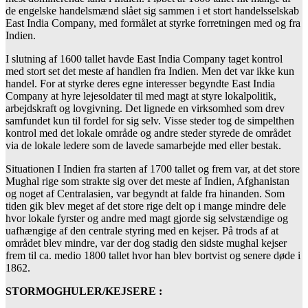
de engelske handelsmænd slået sig sammen i et stort handelsselskab
East India Company, med formålet at styrke forretningen med og fra
Indien.
I slutning af 1600 tallet havde East India Company taget kontrol
med stort set det meste af handlen fra Indien. Men det var ikke kun
handel. For at styrke deres egne interesser begyndte East India
Company at hyre lejesoldater til med magt at styre lokalpolitik,
arbejdskraft og lovgivning. Det lignede en virksomhed som drev
samfundet kun til fordel for sig selv. Visse steder tog de simpelthen
kontrol med det lokale område og andre steder styrede de området
via de lokale ledere som de lavede samarbejde med eller bestak.
Situationen I Indien fra starten af 1700 tallet og frem var, at det store
Mughal rige som strakte sig over det meste af Indien, Afghanistan
og noget af Centralasien, var begyndt at falde fra hinanden. Som
tiden gik blev meget af det store rige delt op i mange mindre dele
hvor lokale fyrster og andre med magt gjorde sig selvstændige og
uafhængige af den centrale styring med en kejser. På trods af at
området blev mindre, var der dog stadig den sidste mughal kejser
frem til ca. medio 1800 tallet hvor han blev bortvist og senere døde i
1862.
STORMOGHULER/KEJSERE :