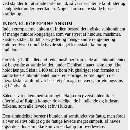
ved skulder for at smide briterne ud, så var der interne konflikter og
uenigheder under overfladen. Noget som senere skulle bluses
kraftigt op.
INDEN EUROPÆERNE ANKOM
Inden europæerne ankom til Indien bestod det indiske subkontinent
af mange mindre kongeriger, som var styret af hinduer, muslimer,
kristne, sikher, buddhister, jøder og mange andre religioner og
kulturer. Hvert område havde sit eget lederskab, kultur og
traditioner.
Omkring 1200 tallet erobrede muslimer store dele af subkontinentet,
og begyndte at samle landet, under Dehlisultanatet, som dog ikke
holdt længe. Sidst i 1400 tallet kom Mughalriget som formået at
samle hele subkontinentet under en storrige. Fordelingen i det
hierarkiske samfund var baseret på magt, netværk, forretningssans
og håndværk.
Således var eliten med stormughal/kejseren øverst i hierarkiet
efterfulgt af Rajput konger, de adelige, de handlende og industri
folkene, som alle levede et liv i luksus.
Den almindelige borger i bunden af samfundet var fattig, men fordi
alt var relativt billigt og de fattige levede meget simpelt, så havde
også de et liv som ikke kun var en kamp for overlevelse.