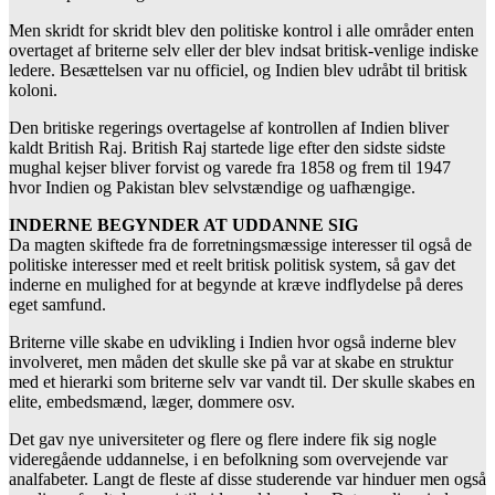
Men skridt for skridt blev den politiske kontrol i alle områder enten
overtaget af briterne selv eller der blev indsat britisk-venlige indiske
ledere. Besættelsen var nu officiel, og Indien blev udråbt til britisk
koloni.
Den britiske regerings overtagelse af kontrollen af Indien bliver
kaldt British Raj. British Raj startede lige efter den sidste sidste
mughal kejser bliver forvist og varede fra 1858 og frem til 1947
hvor Indien og Pakistan blev selvstændige og uafhængige.
INDERNE BEGYNDER AT UDDANNE SIG
Da magten skiftede fra de forretningsmæssige interesser til også de
politiske interesser med et reelt britisk politisk system, så gav det
inderne en mulighed for at begynde at kræve indflydelse på deres
eget samfund.
Briterne ville skabe en udvikling i Indien hvor også inderne blev
involveret, men måden det skulle ske på var at skabe en struktur
med et hierarki som briterne selv var vandt til. Der skulle skabes en
elite, embedsmænd, læger, dommere osv.
Det gav nye universiteter og flere og flere indere fik sig nogle
videregående uddannelse, i en befolkning som overvejende var
analfabeter. Langt de fleste af disse studerende var hinduer men også