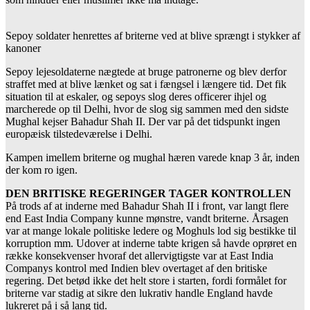
Sepoy soldater henrettes af briterne ved at blive sprængt i stykker af
kanoner
Sepoy lejesoldaterne nægtede at bruge patronerne og blev derfor
straffet med at blive lænket og sat i fængsel i længere tid. Det fik
situation til at eskaler, og sepoys slog deres officerer ihjel og
marcherede op til Delhi, hvor de slog sig sammen med den sidste
Mughal kejser Bahadur Shah II. Der var på det tidspunkt ingen
europæisk tilstedeværelse i Delhi.
Kampen imellem briterne og mughal hæren varede knap 3 år, inden
der kom ro igen.
DEN BRITISKE REGERINGER TAGER KONTROLLEN
På trods af at inderne med Bahadur Shah II i front, var langt flere
end East India Company kunne mønstre, vandt briterne. Årsagen
var at mange lokale politiske ledere og Moghuls lod sig bestikke til
korruption mm. Udover at inderne tabte krigen så havde oprøret en
række konsekvenser hvoraf det allervigtigste var at East India
Companys kontrol med Indien blev overtaget af den britiske
regering. Det betød ikke det helt store i starten, fordi formålet for
briterne var stadig at sikre den lukrativ handle England havde
lukreret på i så lang tid.