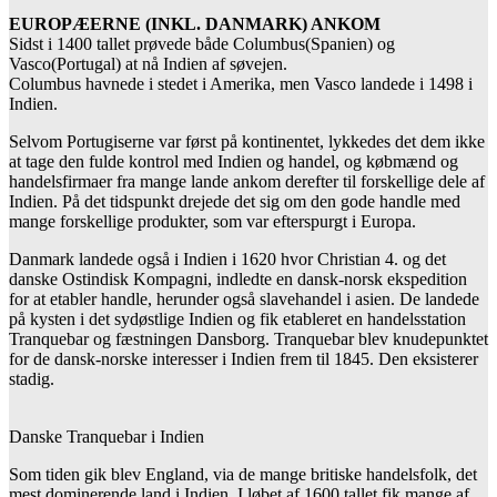
EUROPÆERNE (INKL. DANMARK) ANKOM
Sidst i 1400 tallet prøvede både Columbus(Spanien) og
Vasco(Portugal) at nå Indien af søvejen.
Columbus havnede i stedet i Amerika, men Vasco landede i 1498 i
Indien.
Selvom Portugiserne var først på kontinentet, lykkedes det dem ikke
at tage den fulde kontrol med Indien og handel, og købmænd og
handelsfirmaer fra mange lande ankom derefter til forskellige dele af
Indien. På det tidspunkt drejede det sig om den gode handle med
mange forskellige produkter, som var efterspurgt i Europa.
Danmark landede også i Indien i 1620 hvor Christian 4. og det
danske Ostindisk Kompagni, indledte en dansk-norsk ekspedition
for at etabler handle, herunder også slavehandel i asien. De landede
på kysten i det sydøstlige Indien og fik etableret en handelsstation
Tranquebar og fæstningen Dansborg. Tranquebar blev knudepunktet
for de dansk-norske interesser i Indien frem til 1845. Den eksisterer
stadig.
Danske Tranquebar i Indien
Som tiden gik blev England, via de mange britiske handelsfolk, det
mest dominerende land i Indien. I løbet af 1600 tallet fik mange af