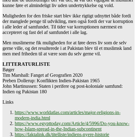
kunne føre et almindeligt liv uden undertrykkelse og vold.
Muligheden for den friske start blev ikke rigtigt udnyttet både fordi
der manglede penge til udvikling, men også fordi der var korruption
i alle leder af samfundet. Til tider var korruptionen nærmest en
accepteret og fast del af samfundet i alle lag.
Men muslimerne fik muligheden for at føre deres liv som de selv
gerne ville, og det resulterede i at Pakistan blev til et muslimsk land
men med friheden til at være som du selv gerne vil.
LITTERATURLISTE
Bøger
Tim Marshall: Fanget af Geografien 2020
Preben Dollerup: Konflikten Indien-Pakistan 1965
John Martinussen: Staten i perifere og post-koloniale samfund:
Indien og Pakistan 180
Links
https://www.worldatlas.com/articles/major-religions-in-
modern-india.html
https://www.egypttoday.com/Article/4/5996/Do-you-know-
how-Islam-spread-in-the-Indian-subcontinent
https://faktalink.dk/titelliste/indiens-nyere-historie