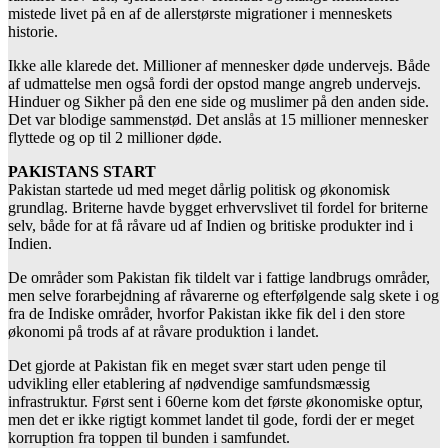
mistede livet på en af de allerstørste migrationer i menneskets
historie.
Ikke alle klarede det. Millioner af mennesker døde undervejs. Både
af udmattelse men også fordi der opstod mange angreb undervejs.
Hinduer og Sikher på den ene side og muslimer på den anden side.
Det var blodige sammenstød. Det anslås at 15 millioner mennesker
flyttede og op til 2 millioner døde.
PAKISTANS START
Pakistan startede ud med meget dårlig politisk og økonomisk
grundlag. Briterne havde bygget erhvervslivet til fordel for briterne
selv, både for at få råvare ud af Indien og britiske produkter ind i
Indien.
De områder som Pakistan fik tildelt var i fattige landbrugs områder,
men selve forarbejdning af råvarerne og efterfølgende salg skete i og
fra de Indiske områder, hvorfor Pakistan ikke fik del i den store
økonomi på trods af at råvare produktion i landet.
Det gjorde at Pakistan fik en meget svær start uden penge til
udvikling eller etablering af nødvendige samfundsmæssig
infrastruktur. Først sent i 60erne kom det første økonomiske optur,
men det er ikke rigtigt kommet landet til gode, fordi der er meget
korruption fra toppen til bunden i samfundet.