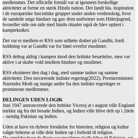
medlemmer. Det officielle formål var at igennem forskellige
aktiviteter at forme en stærk Hindu nation. Det fandt bla. inspiration
i de europæiske fascistiske grupper under anden verdenskrig, hvor
de samlede unge hinduer og gav dem uniformer som Hitlerjugend,
hvorefter side om side med hindu ritualer også de blev oplært i
kamptekniker.
Det var et medlem er RSS som udførte drabet på Gandhi, fordi
holdning var at Gandhi var for blød overfor muslimer.
RSS deltog aldrig i kampen imod den britiske besættelse, men var
aktive i at skabe vold imellem hinduer og muslimer.
RSS eksisterer den dag i dag, med samme tanker og samme
aktiviteter. Den nuværende indiske regering(2022), Premierminister
Narendra Modi og mange andre fra den indiske regeringer er
prominente medlemmer.
DELINGEN UDEN LOGIK
Juni 1947 annoncerede den britiske Viceroj at i august ville England
trække sig fra det besatte Indien, og Indien ville blive delt op i 2dele
– nemlig Pakistan og Indien.
Uden at have en dybere forståelse for historien, religion og kultur
valgte briterne at ville dele Indien op i forhold til religion.
De områder hvor de fleste var muslimer skulle blive til Pakistan, og