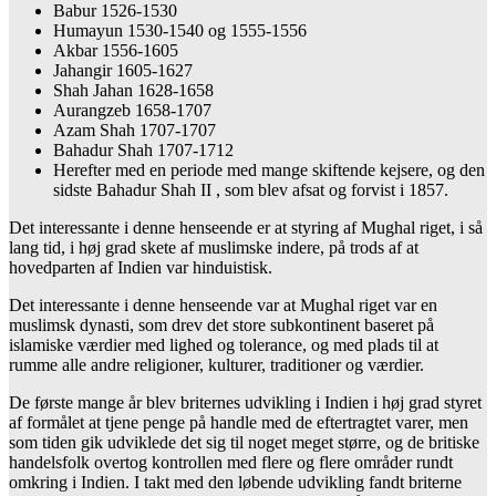
Babur 1526-1530
Humayun 1530-1540 og 1555-1556
Akbar 1556-1605
Jahangir 1605-1627
Shah Jahan 1628-1658
Aurangzeb 1658-1707
Azam Shah 1707-1707
Bahadur Shah 1707-1712
Herefter med en periode med mange skiftende kejsere, og den
sidste Bahadur Shah II , som blev afsat og forvist i 1857.
Det interessante i denne henseende er at styring af Mughal riget, i så
lang tid, i høj grad skete af muslimske indere, på trods af at
hovedparten af Indien var hinduistisk.
Det interessante i denne henseende var at Mughal riget var en
muslimsk dynasti, som drev det store subkontinent baseret på
islamiske værdier med lighed og tolerance, og med plads til at
rumme alle andre religioner, kulturer, traditioner og værdier.
De første mange år blev briternes udvikling i Indien i høj grad styret
af formålet at tjene penge på handle med de eftertragtet varer, men
som tiden gik udviklede det sig til noget meget større, og de britiske
handelsfolk overtog kontrollen med flere og flere områder rundt
omkring i Indien. I takt med den løbende udvikling fandt briterne