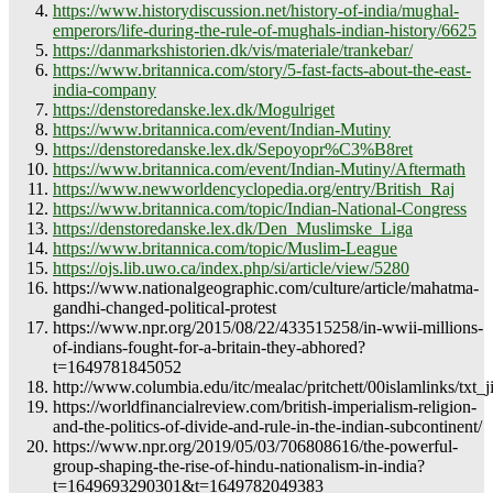
https://www.historydiscussion.net/history-of-india/mughal-
emperors/life-during-the-rule-of-mughals-indian-history/6625
https://danmarkshistorien.dk/vis/materiale/trankebar/
https://www.britannica.com/story/5-fast-facts-about-the-east-
india-company
https://denstoredanske.lex.dk/Mogulriget
https://www.britannica.com/event/Indian-Mutiny
https://denstoredanske.lex.dk/Sepoyopr%C3%B8ret
https://www.britannica.com/event/Indian-Mutiny/Aftermath
https://www.newworldencyclopedia.org/entry/British_Raj
https://www.britannica.com/topic/Indian-National-Congress
https://denstoredanske.lex.dk/Den_Muslimske_Liga
https://www.britannica.com/topic/Muslim-League
https://ojs.lib.uwo.ca/index.php/si/article/view/5280
https://www.nationalgeographic.com/culture/article/mahatma-
gandhi-changed-political-protest
https://www.npr.org/2015/08/22/433515258/in-wwii-millions-
of-indians-fought-for-a-britain-they-abhored?
t=1649781845052
http://www.columbia.edu/itc/mealac/pritchett/00islamlinks/txt
https://worldfinancialreview.com/british-imperialism-religion-
and-the-politics-of-divide-and-rule-in-the-indian-subcontinent/
https://www.npr.org/2019/05/03/706808616/the-powerful-
group-shaping-the-rise-of-hindu-nationalism-in-india?
t=1649693290301&t=1649782049383