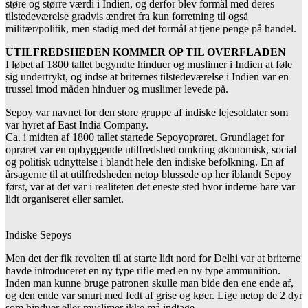
støre og større værdi i Indien, og derfor blev formål med deres
tilstedeværelse gradvis ændret fra kun forretning til også
militær/politik, men stadig med det formål at tjene penge på handel.
UTILFREDSHEDEN KOMMER OP TIL OVERFLADEN
I løbet af 1800 tallet begyndte hinduer og muslimer i Indien at føle
sig undertrykt, og indse at briternes tilstedeværelse i Indien var en
trussel imod måden hinduer og muslimer levede på.
Sepoy var navnet for den store gruppe af indiske lejesoldater som
var hyret af East India Company.
Ca. i midten af 1800 tallet startede Sepoyoprøret. Grundlaget for
oprøret var en opbyggende utilfredshed omkring økonomisk, social
og politisk udnyttelse i blandt hele den indiske befolkning. En af
årsagerne til at utilfredsheden netop blussede op her iblandt Sepoy
først, var at det var i realiteten det eneste sted hvor inderne bare var
lidt organiseret eller samlet.
Indiske Sepoys
Men det der fik revolten til at starte lidt nord for Delhi var at briterne
havde introduceret en ny type rifle med en ny type ammunition.
Inden man kunne bruge patronen skulle man bide den ene ende af,
og den ende var smurt med fedt af grise og køer. Lige netop de 2 dyr
som hinduer eller muslimer ikke må indtage.