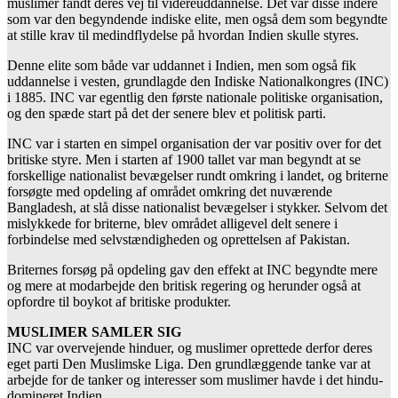
muslimer fandt deres vej til videreuddannelse. Det var disse indere
som var den begyndende indiske elite, men også dem som begyndte
at stille krav til medindflydelse på hvordan Indien skulle styres.
Denne elite som både var uddannet i Indien, men som også fik
uddannelse i vesten, grundlagde den Indiske Nationalkongres (INC)
i 1885. INC var egentlig den første nationale politiske organisation,
og den spæde start på det der senere blev et politisk parti.
INC var i starten en simpel organisation der var positiv over for det
britiske styre. Men i starten af 1900 tallet var man begyndt at se
forskellige nationalist bevægelser rundt omkring i landet, og briterne
forsøgte med opdeling af området omkring det nuværende
Bangladesh, at slå disse nationalist bevægelser i stykker. Selvom det
mislykkede for briterne, blev området alligevel delt senere i
forbindelse med selvstændigheden og oprettelsen af Pakistan.
Briternes forsøg på opdeling gav den effekt at INC begyndte mere
og mere at modarbejde den britisk regering og herunder også at
opfordre til boykot af britiske produkter.
MUSLIMER SAMLER SIG
INC var overvejende hinduer, og muslimer oprettede derfor deres
eget parti Den Muslimske Liga. Den grundlæggende tanke var at
arbejde for de tanker og interesser som muslimer havde i det hindu-
domineret Indien.