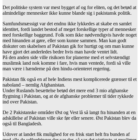
Det politiske system var mest bygget af og for eliten, og det betød at
almindelige mennesker ikke kunne blande sig i pakistansk politik.
Samfundsmæssigt var det endnu ikke lykkedes at skabe en samlet
identitet, fordi landet bestod af meget forskellige typer af mennesker
med forskellige baggrund. Folk som ikke nødvendigvis havde noget
med hinanden at gøre, eller som kunne sammen. Man kan godt
diskuter om skabelsen af Pakistan gik for hurtigt og om man kunne
have gjort det anderledes bedre hvis man havde ventet lidt.
På den anden side ville risikoen for planerne med et selvstændigt
muslimsk land nok komme i fare, hvis man ventede, fordi så ville
man være i hænderne på den hindu-orienteret regering.
Pakistan fik også en af hele Indiens mest komplicerede grænser til et
naboland – nemlig Afghanistan.
Under Ruslands besættelse betød det mere end 3 mio afghanske
flygtning i Pakistan, og at de afghanske problemer til tider rykkede
ind over Pakistan.
De 2 Pakistanske områder Øst og Vest lå så langt fra hinanden at en
adskillelse af Pakistan ville ske før eller senere. Øst Pakistan blev da
også til Bangladesh.
Udover at landet fik mulighed for en frisk start helt fra bunden af
med alle de udfordringer der var der, så var det vigtigste at muslimer