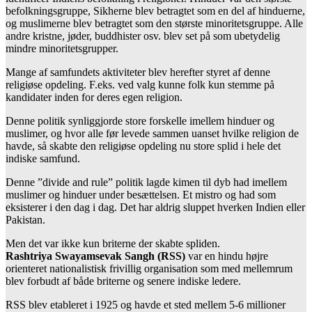
befolkningsgruppe, Sikherne blev betragtet som en del af hinduerne,
og muslimerne blev betragtet som den største minoritetsgruppe. Alle
andre kristne, jøder, buddhister osv. blev set på som ubetydelig
mindre minoritetsgrupper.
Mange af samfundets aktiviteter blev herefter styret af denne
religiøse opdeling. F.eks. ved valg kunne folk kun stemme på
kandidater inden for deres egen religion.
Denne politik synliggjorde store forskelle imellem hinduer og
muslimer, og hvor alle før levede sammen uanset hvilke religion de
havde, så skabte den religiøse opdeling nu store splid i hele det
indiske samfund.
Denne ”divide and rule” politik lagde kimen til dyb had imellem
muslimer og hinduer under besættelsen. Et mistro og had som
eksisterer i den dag i dag. Det har aldrig sluppet hverken Indien eller
Pakistan.
Men det var ikke kun briterne der skabte spliden.
Rashtriya Swayamsevak Sangh (RSS)
var en hindu højre
orienteret nationalistisk frivillig organisation som med mellemrum
blev forbudt af både briterne og senere indiske ledere.
RSS blev etableret i 1925 og havde et sted mellem 5-6 millioner