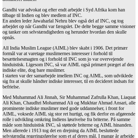
Gandhi var advokat og efter endt arbejde i Syd Afrika kom han
tilbage til Indien og blev medlem af INC.
En anden leder Jawaharlal Nehru blev også del af INC, og tog
arbejdet op når Gandhi var fængslet. De delte begge samme visioner
og tanker om selvstændigheden og herunder hvordan den skulle
opnås.
All India Muslim League (AIML) blev skabt i 1906. Det primær
formål var at varetage muslimernes interesser i forhold til
besættelsesmagten og i forhold til INC som jo var overvejende
hinduistisk. Ligesom INC, så var AIML også primært præget af den
indiske elite, dog bare muslimer.
I starten var der samarbejde imellem INC og AIML, som udviklede
sig fra at skulle håndter indiske interesser, til en decideret indsats for
befrielse.
Med Muhammad Ali Jinnah, Sir Muhammad Zafrulla Khan, Liaquat
Ali Khan, Chaudhri Mohammad Ali og Mukhtar Ahmad Ansari, alle
prominente indiske muslimer med gode uddannelser, i front for
AIML, voksede AIML sig stor ret hurtigt, og fik derfor en afgørende
rolle i udvikling omkring Indiens løsrivelse fra briterne. På samme
måde som hinduistisk INC, så støttede briterne og AIML hinanden.
Men allerede i 1913 tog det en drejning da AIML besluttede
selvstændig regeringsførelse som et af deres mål. I mange år arbejde