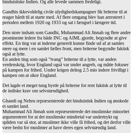
hinduistiske Indien. Og alle levede sammen fredeligt.
Gandhis ikkevoldelig civile ulydighedskampagner fik briterne til at
reager hårdt til at starte med. Af flere omgang blev han arresteret i
perioden mellem 1920 og 1933 og sat i fængsel i længere tid.
Den store indsats som Gandhi, Muhammad Ali Jinnah og flere andre
prominente ledere fra både INC og AIML gjorde, begyndte at give
effekt. En ting var at inderne generelt kunne finde ud af at samles
mere og mere i en samlet fælles front, men briterne begyndte faktisk
også at lytte.
En anden ting som også ”tvang” briterne til a lytte, var anden
verdenskrig, hvor England også var under angreb, og måtte fokuser
på kampen for frihed. Under krigen deltog 2.5 mio indere frivilligt i
kampen om at sikre England.
Det lagde et meget tung byrde på briterne for rent faktisk at lytte til
de indiske krav om selvstændighed.
Ghandi og Nehru repræsenterede det hinduistisk Indien og ønskede
et samlet land.
Muhammad Ali Jinnah som repræsenterede det muslimske minoritet
argumenteret for at det muslimske mindretal var undertrykt og
spliden var så stor, at muslimer ikke ville få frihed, og det derfor ville
være bedst for muslimer at have deres egen selvstændig land.