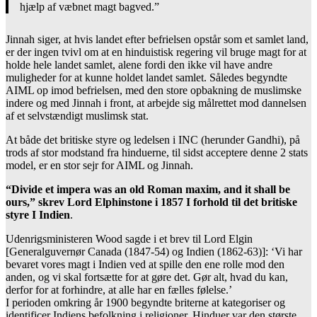
hjælp af væbnet magt bagved.”
Jinnah siger, at hvis landet efter befrielsen opstår som et samlet land,
er der ingen tvivl om at en hinduistisk regering vil bruge magt for at
holde hele landet samlet, alene fordi den ikke vil have andre
muligheder for at kunne holdet landet samlet. Således begyndte
AIML op imod befrielsen, med den store opbakning de muslimske
indere og med Jinnah i front, at arbejde sig målrettet mod dannelsen
af et selvstændigt muslimsk stat.
At både det britiske styre og ledelsen i INC (herunder Gandhi), på
trods af stor modstand fra hinduerne, til sidst acceptere denne 2 stats
model, er en stor sejr for AIML og Jinnah.
“Divide et impera was an old Roman maxim, and it shall be
ours,” skrev Lord Elphinstone i 1857 I forhold til det britiske
styre I Indien
.
Udenrigsministeren Wood sagde i et brev til Lord Elgin
[Generalguvernør Canada (1847-54) og Indien (1862-63)]: ‘Vi har
bevaret vores magt i Indien ved at spille den ene rolle mod den
anden, og vi skal fortsætte for at gøre det. Gør alt, hvad du kan,
derfor for at forhindre, at alle har en fælles følelse.’
I perioden omkring år 1900 begyndte briterne at kategoriser og
identificer Indiens befolkning i religioner. Hinduer var den største