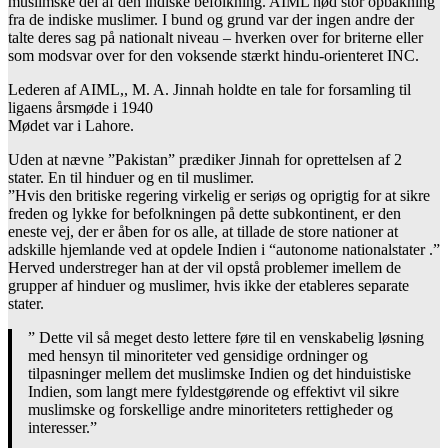
muslimske del af den indiske befolkning. AIML nød stor opbakning
fra de indiske muslimer. I bund og grund var der ingen andre der
talte deres sag på nationalt niveau – hverken over for briterne eller
som modsvar over for den voksende stærkt hindu-orienteret INC.
Lederen af AIML,, M. A. Jinnah holdte en tale for forsamling til
ligaens årsmøde i 1940
Mødet var i Lahore.
Uden at nævne ”Pakistan” prædiker Jinnah for oprettelsen af 2
stater. En til hinduer og en til muslimer.
”Hvis den britiske regering virkelig er seriøs og oprigtig for at sikre
freden og lykke for befolkningen på dette subkontinent, er den
eneste vej, der er åben for os alle, at tillade de store nationer at
adskille hjemlande ved at opdele Indien i “autonome nationalstater .”
Herved understreger han at der vil opstå problemer imellem de
grupper af hinduer og muslimer, hvis ikke der etableres separate
stater.
” Dette vil så meget desto lettere føre til en venskabelig løsning
med hensyn til minoriteter ved gensidige ordninger og
tilpasninger mellem det muslimske Indien og det hinduistiske
Indien, som langt mere fyldestgørende og effektivt vil sikre
muslimske og forskellige andre minoriteters rettigheder og
interesser.”