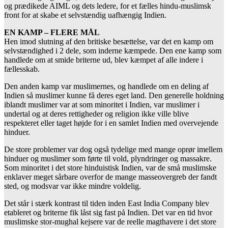
og prædikede AIML og dets ledere, for et fælles hindu-muslimsk
front for at skabe et selvstændig uafhængig Indien.
EN KAMP – FLERE MÅL
Hen imod slutning af den britiske besættelse, var det en kamp om
selvstændighed i 2 dele, som inderne kæmpede. Den ene kamp som
handlede om at smide briterne ud, blev kæmpet af alle indere i
fællesskab.
Den anden kamp var muslimernes, og handlede om en deling af
Indien så muslimer kunne få deres eget land. Den generelle holdning
iblandt muslimer var at som minoritet i Indien, var muslimer i
undertal og at deres rettigheder og religion ikke ville blive
respekteret eller taget højde for i en samlet Indien med overvejende
hinduer.
De store problemer var dog også tydelige med mange oprør imellem
hinduer og muslimer som førte til vold, plyndringer og massakre.
Som minoritet i det store hinduistisk Indien, var de små muslimske
enklaver meget sårbare overfor de mange masseovergreb der fandt
sted, og modsvar var ikke mindre voldelig.
Det står i stærk kontrast til tiden inden East India Company blev
etableret og briterne fik låst sig fast på Indien. Det var en tid hvor
muslimske stor-mughal kejsere var de reelle magthavere i det store