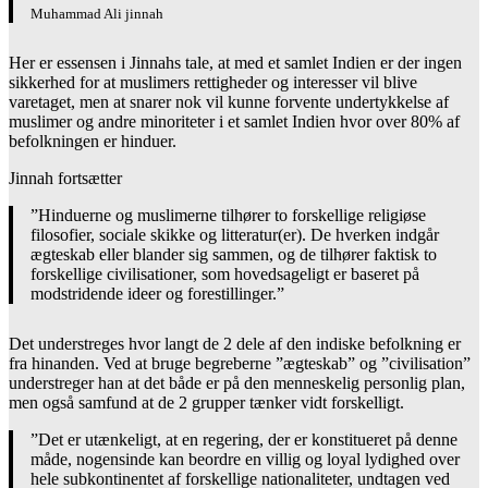
Muhammad Ali jinnah
Her er essensen i Jinnahs tale, at med et samlet Indien er der ingen
sikkerhed for at muslimers rettigheder og interesser vil blive
varetaget, men at snarer nok vil kunne forvente undertykkelse af
muslimer og andre minoriteter i et samlet Indien hvor over 80% af
befolkningen er hinduer.
Jinnah fortsætter
”Hinduerne og muslimerne tilhører to forskellige religiøse
filosofier, sociale skikke og litteratur(er). De hverken indgår
ægteskab eller blander sig sammen, og de tilhører faktisk to
forskellige civilisationer, som hovedsageligt er baseret på
modstridende ideer og forestillinger.”
Det understreges hvor langt de 2 dele af den indiske befolkning er
fra hinanden. Ved at bruge begreberne ”ægteskab” og ”civilisation”
understreger han at det både er på den menneskelig personlig plan,
men også samfund at de 2 grupper tænker vidt forskelligt.
”Det er utænkeligt, at en regering, der er konstitueret på denne
måde, nogensinde kan beordre en villig og loyal lydighed over
hele subkontinentet af forskellige nationaliteter, undtagen ved