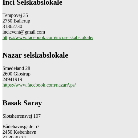
Inci Selskabslokale
Tempovej 35
2750 Ballerup
31362730
incievent@gmail.com
https://www.facebook.com/inci.selskabslokale/
Nazar selskabslokale
Smedeland 28
2600 Glostrup
24941919
https://www.facebook.com/nazarAps/
Basak Saray
Slotsherrensvej 107
Bådehavnsgade 57
2450 København
31 39 39 24