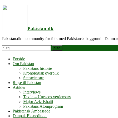
Videre
til
indhold
Pakistan.dk
Pakistan.dk – community for folk med Pakistansk baggrund i Danma
Søg
efter
Forside
Om Pakistan
Pakistans historie
Kronologisk overblik
Statsministre
Rejse til Pakistan
Artikler
Interviews
Taxila – Unescos verdensarv
Major Aziz Bhatti
Pakistans Atomprogram
Pakistansk Ambassade
Danpak Ekspedition