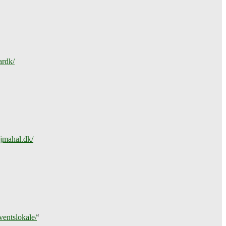
ardk/
jmahal.dk/
entslokale/
‘