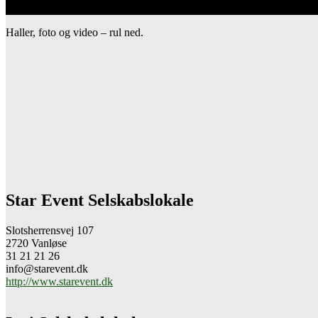
Haller, foto og video – rul ned.
Star Event Selskabslokale
Slotsherrensvej 107
2720 Vanløse
31 21 21 26
info@starevent.dk
http://www.starevent.dk