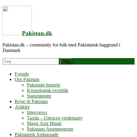
Videre
til
indhold
Pakistan.dk
Pakistan.dk – community for folk med Pakistansk baggrund i
Danmark
Søg
efter
Forside
Om Pakistan
Pakistans historie
Kronologisk overblik
Statsministre
Rejse til Pakistan
Artikler
Interviews
Taxila – Unescos verdensarv
Major Aziz Bhatti
Pakistans Atomprogram
Pakistansk Ambassade