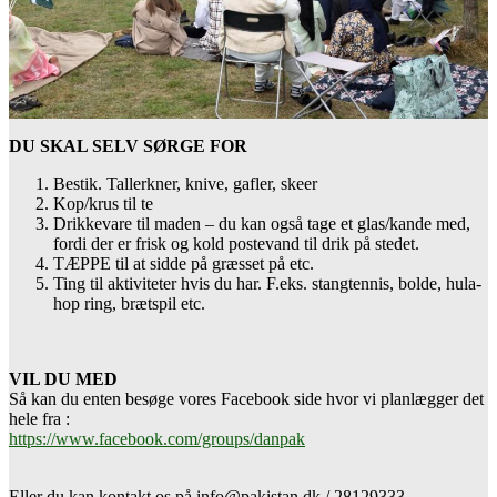
DU SKAL SELV SØRGE FOR
Bestik. Tallerkner, knive, gafler, skeer
Kop/krus til te
Drikkevare til maden – du kan også tage et glas/kande med,
fordi der er frisk og kold postevand til drik på stedet.
TÆPPE til at sidde på græsset på etc.
Ting til aktiviteter hvis du har. F.eks. stangtennis, bolde, hula-
hop ring, brætspil etc.
VIL DU MED
Så kan du enten besøge vores Facebook side hvor vi planlægger det
hele fra :
https://www.facebook.com/groups/danpak
Eller du kan kontakt os på info@pakistan.dk / 28129333