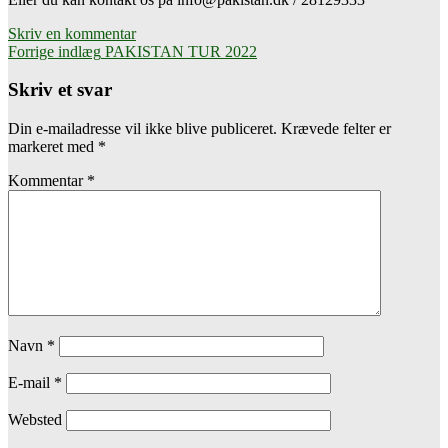
Skriv en kommentar
Indlæg
Forrige indlæg
PAKISTAN TUR 2022
navigation
Skriv et svar
Din e-mailadresse vil ikke blive publiceret.
Krævede felter er
markeret med
*
Kommentar
*
Navn
*
E-mail
*
Websted