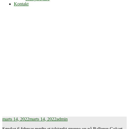
Kontakt
marts 14, 2022
marts 14, 2022
admin
Søndag 6 februar mødte et talstærkt gruppe op på Ballerup Gokart