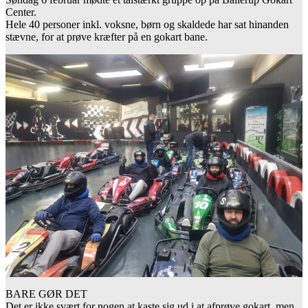
Center.
Hele 40 personer inkl. voksne, børn og skaldede har sat hinanden
stævne, for at prøve kræfter på en gokart bane.
BARE GØR DET
Det er ikke svært for nogen at kaste sig ud i at afprøve gokart, men