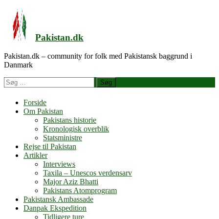
Videre
til
indhold
Pakistan.dk
Pakistan.dk – community for folk med Pakistansk baggrund i
Danmark
Søg
efter
Forside
Om Pakistan
Pakistans historie
Kronologisk overblik
Statsministre
Rejse til Pakistan
Artikler
Interviews
Taxila – Unescos verdensarv
Major Aziz Bhatti
Pakistans Atomprogram
Pakistansk Ambassade
Danpak Ekspedition
Tidligere ture