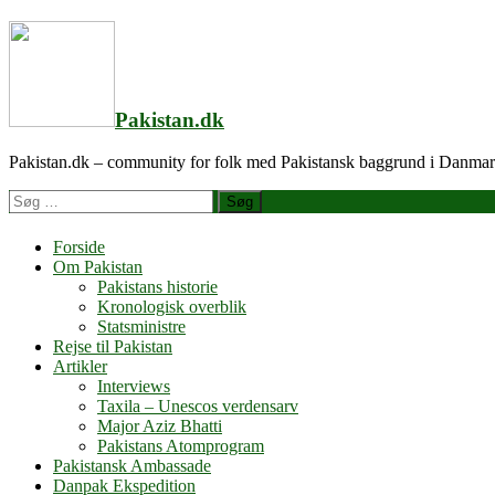
Videre
til
indhold
Pakistan.dk
Pakistan.dk – community for folk med Pakistansk baggrund i Danma
Søg
efter
Forside
Om Pakistan
Pakistans historie
Kronologisk overblik
Statsministre
Rejse til Pakistan
Artikler
Interviews
Taxila – Unescos verdensarv
Major Aziz Bhatti
Pakistans Atomprogram
Pakistansk Ambassade
Danpak Ekspedition