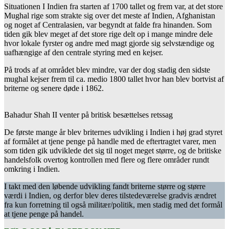
Situationen I Indien fra starten af 1700 tallet og frem var, at det store
Mughal rige som strakte sig over det meste af Indien, Afghanistan
og noget af Centralasien, var begyndt at falde fra hinanden. Som
tiden gik blev meget af det store rige delt op i mange mindre dele
hvor lokale fyrster og andre med magt gjorde sig selvstændige og
uafhængige af den centrale styring med en kejser.
På trods af at området blev mindre, var der dog stadig den sidste
mughal kejser frem til ca. medio 1800 tallet hvor han blev bortvist af
briterne og senere døde i 1862.
Bahadur Shah II venter på britisk besættelses retssag
De første mange år blev briternes udvikling i Indien i høj grad styret
af formålet at tjene penge på handle med de eftertragtet varer, men
som tiden gik udviklede det sig til noget meget større, og de britiske
handelsfolk overtog kontrollen med flere og flere områder rundt
omkring i Indien.
I takt med den løbende udvikling fandt briterne større og større
værdi i Indien, og derfor blev deres tilstedeværelse gradvis ændret
fra kun forretning til også militær/politik, men stadig med det formål
at tjene penge på handel.