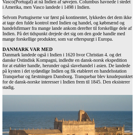
Vasco(Portugal) at nå Indien af søvejen. Columbus havnede i stedet
i Amerika, men Vasco landede i 1498 i Indien.
Selvom Portugiserne var først på kontinentet, lykkedes det dem ikke
at tage den fulde kontrol med Indien og handel, og købmænd og
handelsfirmaer fra mange lande ankom derefter til forskellige dele af
Indien. På det tidspunkt drejede det sig om den gode handle med
mange forskellige produkter, som var efterspurgt i Europa.
DANMARK VAR MED
Danmark landede også i Indien i 1620 hvor Christian 4. og det
danske Ostindisk Kompagni, indledte en dansk-norsk ekspedition
for at etabler handle, herunder også slavehandel i asien. De landede
på kysten i det sydøstlige Indien og fik etableret en handelsstation
Tranquebar og fæstningen Dansborg. Tranquebar blev knudepunktet
for de dansk-norske interesser i Indien frem til 1845. Den eksisterer
stadig.