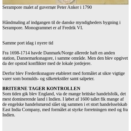
Serampore malet af guvernør Peter Anker i 1790
Håndmaling af indgangen til de danske myndigheders bygning i
Serampore. Monogrammet er af Fredrik VI.
Samme port idag i nyere tid
Fra 1698-1714 havde Danmark/Norge allerede haft en anden
station, Dannemarksnagore, i samme område. Men den blev opgivet
da der opstod konflikter med de lokale jordejere.
Derfor blev Frederiksnagore etableret med formålet at sikre vigtige
varer som bomulds- og silketekstiler samt salpeter.
BRITERNE TAGER KONTROLLEN
Som tiden gik blev England, via de mange britiske handelsfolk, det
mest dominerende land i Indien. I løbet af 1600 tallet fik mange af
de engelske handelsmænd slået sig sammen i et stort handelsselskab
East India Company, med formålet at styrke forretningen med og fra
Indien.