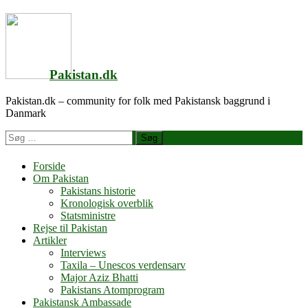
Videre
til
indhold
Pakistan.dk
Pakistan.dk – community for folk med Pakistansk baggrund i
Danmark
Søg
efter
Forside
Om Pakistan
Pakistans historie
Kronologisk overblik
Statsministre
Rejse til Pakistan
Artikler
Interviews
Taxila – Unescos verdensarv
Major Aziz Bhatti
Pakistans Atomprogram
Pakistansk Ambassade