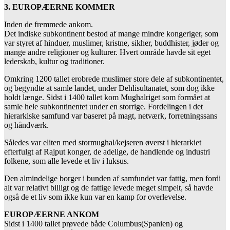
3. EUROPÆERNE KOMMER
Inden de fremmede ankom.
Det indiske subkontinent bestod af mange mindre kongeriger, som
var styret af hinduer, muslimer, kristne, sikher, buddhister, jøder og
mange andre religioner og kulturer. Hvert område havde sit eget
lederskab, kultur og traditioner.
Omkring 1200 tallet erobrede muslimer store dele af subkontinentet,
og begyndte at samle landet, under Dehlisultanatet, som dog ikke
holdt længe. Sidst i 1400 tallet kom Mughalriget som formået at
samle hele subkontinentet under en storrige. Fordelingen i det
hierarkiske samfund var baseret på magt, netværk, forretningssans
og håndværk.
Således var eliten med stormughal/kejseren øverst i hierarkiet
efterfulgt af Rajput konger, de adelige, de handlende og industri
folkene, som alle levede et liv i luksus.
Den almindelige borger i bunden af samfundet var fattig, men fordi
alt var relativt billigt og de fattige levede meget simpelt, så havde
også de et liv som ikke kun var en kamp for overlevelse.
EUROPÆERNE ANKOM
Sidst i 1400 tallet prøvede både Columbus(Spanien) og